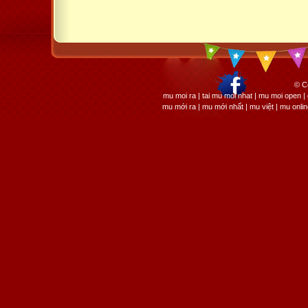
© C
mu moi ra | tai mu moi nhat | mu moi open
mu mới ra | mu mới nhất | mu việt | mu onli