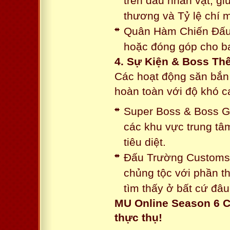
trên đầu nhân vật, gi
thương và Tỷ lệ chí 
Quân Hàm Chiến Đấu:
hoặc đóng góp cho ba
4. Sự Kiện & Boss Thế
Các hoạt động săn bắn 
hoàn toàn với độ khó 
Super Boss & Boss Gui
các khu vực trung tâ
tiêu diệt.
Đấu Trường Customs: 
chủng tộc với phần t
tìm thấy ở bất cứ đâu
MU Online Season 6 C
thực thụ!