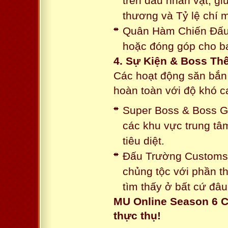
trên đầu nhân vật, gi
thương và Tỷ lệ chí 
Quân Hàm Chiến Đấu:
hoặc đóng góp cho ba
4. Sự Kiện & Boss Thế
Các hoạt động săn bắn 
hoàn toàn với độ khó 
Super Boss & Boss Gui
các khu vực trung tâ
tiêu diệt.
Đấu Trường Customs: 
chủng tộc với phần t
tìm thấy ở bất cứ đâu
MU Online Season 6 C
thực thụ!