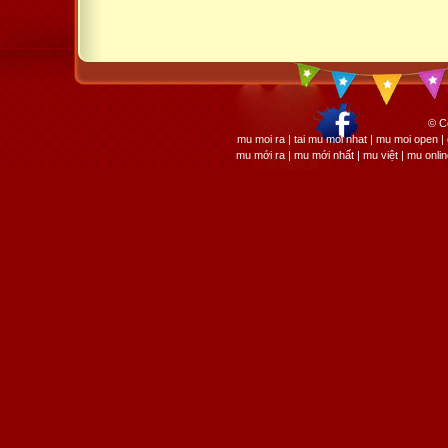
© C
mu moi ra | tai mu moi nhat | mu moi open
mu mới ra | mu mới nhất | mu việt | mu onli